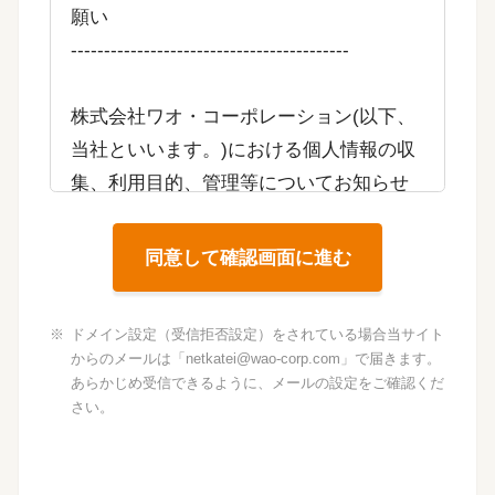
願い
------------------------------------------
株式会社ワオ・コーポレーション(以下、
当社といいます。)における個人情報の収
集、利用目的、管理等についてお知らせ
いたします。
個人情報保護法を遵守して、お客様の個
同意して確認画面に進む
人情報を正確かつ機密に取り扱うこと、
並びに不正アクセス、紛失、破壊、改ざ
ドメイン設定（受信拒否設定）をされている場合当サイト
ん、漏えい等から個人情報を保護するこ
からのメールは「netkatei@wao-corp.com」で届きます。
とは、当社の重要な責務であると認識し
あらかじめ受信できるように、メールの設定をご確認くだ
さい。
ております。
当社は以下の点を遵守してお客様の個人
情報を取り扱って参りますので、内容を