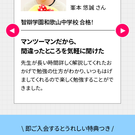
峯本 悠誠 さん
！
智辯学園和歌山中学校 合格！
桃
マンツーマンだから、
A
た
間違ったところを気軽に聞けた
N
みえ
先生が長い時間詳しく解説してくれたお
学
モ
かげで勉強の仕方がわかり、いつもはげ
る
くな
ましてくれるので楽しく勉強することがで
て
きました。
し
\ 即ご入会するとうれしい特典つき /