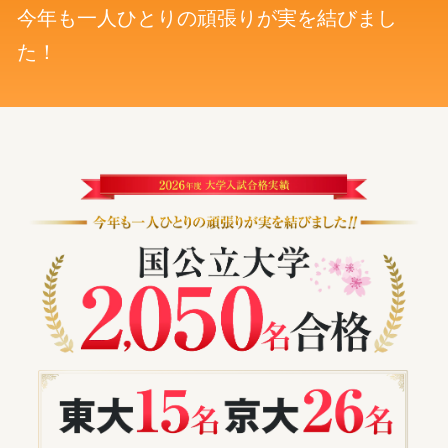
高
今年も一人ひとりの頑張りが実を結びまし
た！
校
生
向
け