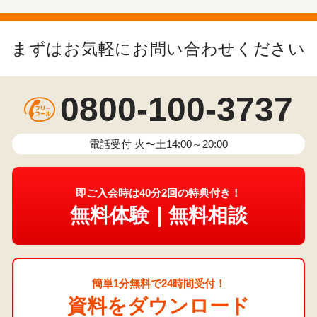
まずは学校の
授業内で「わからない」を作らな
まずはお気軽にお問い合わせください
いために、予習を学習習慣の軸に
してみてください。
0800-100-3737
日々の学習の方法について見
電話受付 火〜土14:00～20:00
直してみてください。
即ご入会時は40分2回の特典付き！
無料体験｜無料相談
苦
手単元の復習のきっかけとして活
簡単1分無料で24時間受付！
用してみてください。
資料をダウンロード