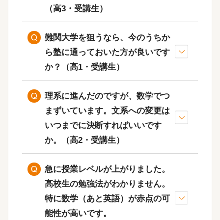
込むのはリスクが大きい
（高3・受講生）
し、担任教師へ申し出てくださ
い。
難関大学を狙うなら、今のうちか
ら塾に通っておいた方が良いです
か？
（高1・受講生）
理系に進んだのですが、数学でつ
まずいています。文系への変更は
いつまでに決断すればいいです
か。（高2・受講生）
「難関大学を狙う」という目標が
現在の成績状況・受験大学
あるならば、今すぐにでも始める
受験情報・受験科目・受験までの
急に授業レベルが上がりました。
べき
期間を整理して、学習計画を目に
高校生の勉強法がわかりません。
見えるものに落とし込みましょ
特に数学（あと英語）が赤点の可
う。
能性が高いです。
焦りもあ