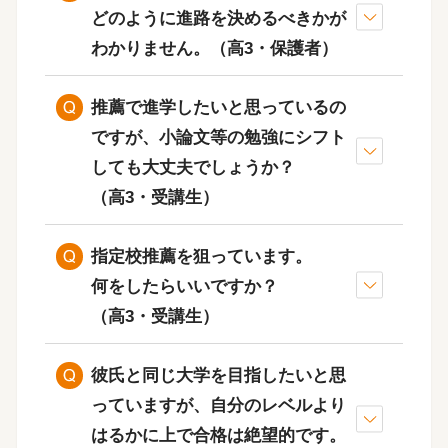
どのように進路を決めるべきかが
わかりません。
（高3・保護者）
限られた期間で合格す
推薦で進学したいと思っているの
るためには、強い意志と実行力が
ですが、小論文等の勉強にシフト
お子さんの目的（何を学び
必要です。
しても大丈夫でしょうか？
たい）とレベルにあった志望校を
（高3・受講生）
設定することです。
指定校推薦を狙っています。
何をしたらいいですか？
（高3・受講生）
彼氏と同じ大学を目指したいと思
一般入試受験の可能性が残っ
っていますが、自分のレベルより
まず
た状態で、小論文対策だけに絞り
はるかに上で合格は絶望的です。
は条件を満たしていることを確認