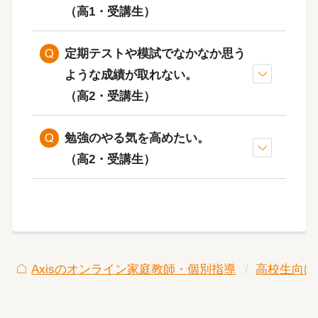
（高1・受講生）
るかと思いますが、進路について
しっかりと考える時間を取りまし
定期テストや模試でなかなか思う
ょう。
ような成績が取れない。
（高2・受講生）
勉強のやる気を高めたい。
（高2・受講生）
勉強を通して実現させ
る目標（将来）を改めて認識し、
Axisのオンライン家庭教師・個別指導
高校生向け
周囲に宣言をして一歩踏む出すこ
とから始めましょう。