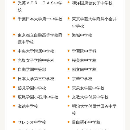
光英ＶＥＲＩＴＡＳ中学
和洋国府台女子中学校
校
千葉日本大学第一中学校
東京学芸大学附属小金井
中学校
東京都立白鴎高等学校附
海城中学校
属中学校
中央大学附属中学校
学習院中等科
光塩女子学院中等科
桜美林中学校
自由学園中等部
郁文館中学校
日本大学第三中学校
京華中学校
跡見学園中学校
恵泉女学園中学校
広尾学園小石川中学校
文教大学付属中学校
淑徳中学校
明治大学付属世田谷中学
校
サレジオ中学校
目白研心中学校