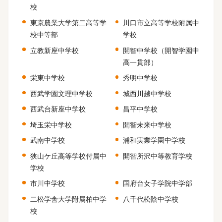
校
東京農業大学第二高等学
川口市立高等学校附属中
校中等部
学校
立教新座中学校
開智中学校（開智学園中
高一貫部）
栄東中学校
秀明中学校
西武学園文理中学校
城西川越中学校
西武台新座中学校
昌平中学校
埼玉栄中学校
開智未来中学校
武南中学校
浦和実業学園中学校
狭山ケ丘高等学校付属中
開智所沢中等教育学校
学校
市川中学校
国府台女子学院中学部
二松学舎大学附属柏中学
八千代松陰中学校
校