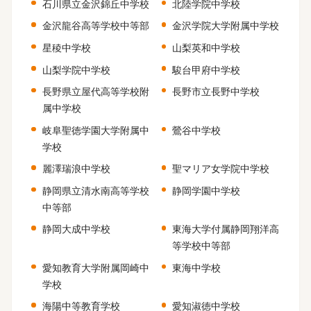
石川県立金沢錦丘中学校
北陸学院中学校
金沢龍谷高等学校中等部
金沢学院大学附属中学校
星稜中学校
山梨英和中学校
山梨学院中学校
駿台甲府中学校
長野県立屋代高等学校附
長野市立長野中学校
属中学校
岐阜聖徳学園大学附属中
鶯谷中学校
学校
麗澤瑞浪中学校
聖マリア女学院中学校
静岡県立清水南高等学校
静岡学園中学校
中等部
静岡大成中学校
東海大学付属静岡翔洋高
等学校中等部
愛知教育大学附属岡崎中
東海中学校
学校
海陽中等教育学校
愛知淑徳中学校