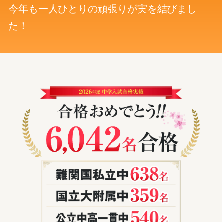
小
今年も一人ひとりの頑張りが実を結びまし
た！
学
生
向
け