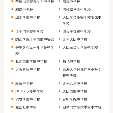
帝塚山学院泉ケ丘中学校
清風中学校
相愛中学校
四條畷学園中学校
城南学園中学校
大阪学芸高等学校附属中
学校
追手門学院中学校
四天王寺東中学校
関西学院千里国際中等部
金光大阪中学校
香里ヌヴェール学院中学
大阪薫英女学院中学校
校
箕面自由学園中学校
梅花中学校
大阪青凌中学校
東海大学付属仰星高等学
校中等部
樟蔭中学校
金光八尾中学校
堺リベラル中学校
大阪国際中学校
羽衣学園中学校
賢明学院中学校
履正社中学校
追手門学院大手前中学校