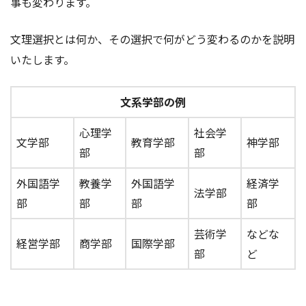
事も変わります。
文理選択とは何か、その選択で何がどう変わるのかを説明
いたします。
文系学部の例
心理学
社会学
文学部
教育学部
神学部
部
部
外国語学
教養学
外国語学
経済学
法学部
部
部
部
部
芸術学
などな
経営学部
商学部
国際学部
部
ど