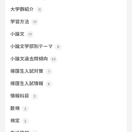
大学群紹介
11
学習方法
77
小論文
77
小論文学部別テーマ
8
小論文過去問傾向
53
帰国生入試対策
7
帰国生入試情報
8
情報科目
3
数検
2
検定
2