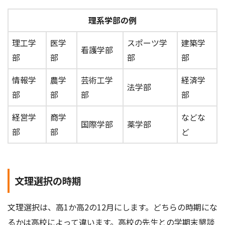
理系学部の例
理工学
医学
スポーツ学
建築学
看護学部
部
部
部
部
情報学
農学
芸術工学
経済学
法学部
部
部
部
部
経営学
商学
などな
国際学部
薬学部
部
部
ど
文理選択の時期
文理選択は、高1か高2の12月にします。どちらの時期にな
るかは高校によって違います。高校の先生との学期末懇談