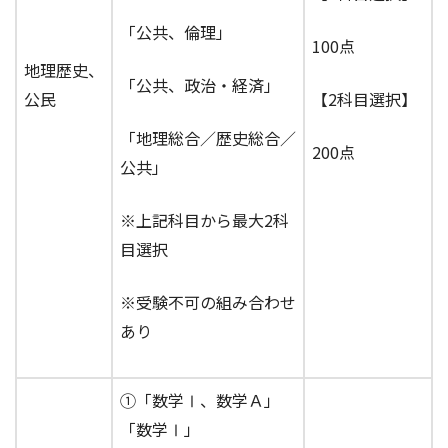
「公共、倫理」
100点
地理歴史、
「公共、政治・経済」
公民
【2科目選択】
「地理総合／歴史総合／
200点
公共」
※上記科目から最大2科
目選択
※受験不可の組み合わせ
あり
①「数学Ⅰ、数学Ａ」
「数学Ⅰ」