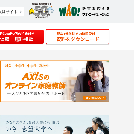
会員サイト
時は40分2回の特典付き！
簡単1分無料で24時間受付！
体験
｜無料相談
資料をダウンロード