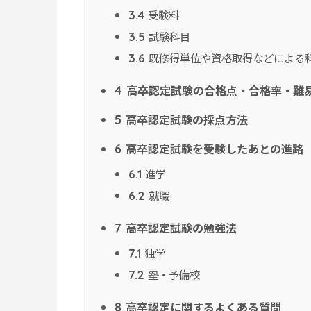
受験料
3.4
試験科目
3.5
既修得単位や資格取得などによる
3.6
高卒認定試験の合格点・合格率・難
4
高卒認定試験の採点方法
5
高卒認定試験を受験したあとの進路
6
進学
6.1
就職
6.2
高卒認定試験の勉強法
7
独学
7.1
塾・予備校
7.2
高卒認定に関するよくある質問
8