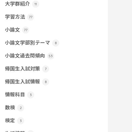
大学群紹介
11
学習方法
77
小論文
77
小論文学部別テーマ
8
小論文過去問傾向
53
帰国生入試対策
7
帰国生入試情報
8
情報科目
3
数検
2
検定
3