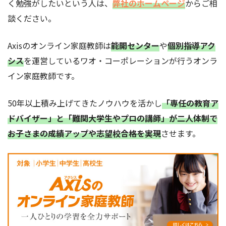
く勉強がしたいという人は、
弊社のホームページ
からご相
談ください。
Axisのオンライン家庭教師は
能開センター
や
個別指導アク
シス
を運営しているワオ・コーポレーションが行うオンラ
イン家庭教師です。
50年以上積み上げてきたノウハウを活かし
「専任の教育ア
ドバイザー」と「難関大学生やプロの講師」が二人体制で
お子さまの成績アップや志望校合格を実現
させます。