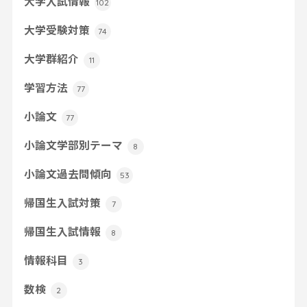
大学入試情報
102
大学受験対策
74
大学群紹介
11
学習方法
77
小論文
77
小論文学部別テーマ
8
小論文過去問傾向
53
帰国生入試対策
7
帰国生入試情報
8
情報科目
3
数検
2