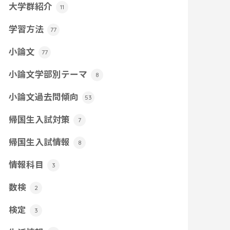
大学群紹介
11
学習方法
77
小論文
77
小論文学部別テーマ
8
小論文過去問傾向
53
帰国生入試対策
7
帰国生入試情報
8
情報科目
3
数検
2
検定
3