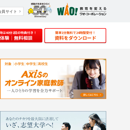
会員サイト
時は40分2回の特典付き！
簡単1分無料で24時間受付！
体験
｜無料相談
資料をダウンロード