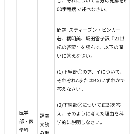
し、それについて自分の見解を6
00字程度で述べなさい。
問題. スティーブン・ピンカー
著、橘明美、坂田雪子訳『21世
紀の啓蒙』を読んで、以下の問
いに答えなさい。
(1)下線部①のア、イについて、
それぞれAまたはBのいずれかで
答えなさい。
(2)下線部②について正誤を答
医学
え、そのように考えた理由を科
課題
部・医
学的に説明しなさい。
文読
学科
み取