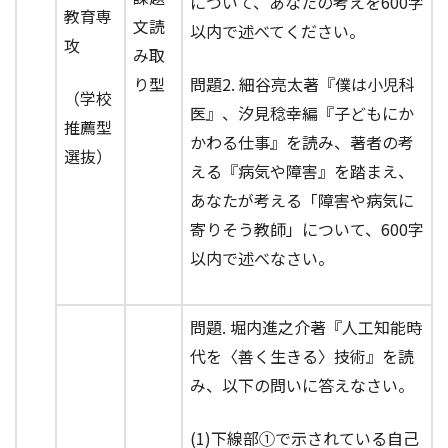
について、あなたの考えを600字
教育専
文読
以内で述べてください。
攻
み取
り型
問題2. 細谷亮太著『僕は小児科
（学校
医』、汐見稔幸編『子どもにか
推薦型
かわる仕事』を読み、著者の考
選抜）
える『病気や障害』を踏まえ、
あなたが考える「障害や病気に
寄りそう教師」について、600字
以内で述べなさい。
問題. 堀内進之介著『人工知能時
代を〈善く生きる〉技術』を読
み、以下の問いに答えなさい。
(1)下線部①で示されている自己