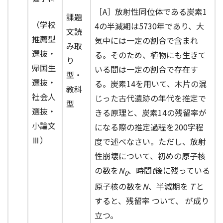
［A］放射性同位体である炭素1
課題
（学校
4の半減期は5730年であり、大
文読
推薦型
気中には一定の割合で含まれ
み取
選抜・
る。そのため、植物にも生きて
り
帰国生
いる間は一定の割合で存在す
型・
選抜・
る。炭素14を用いて、木片の混
教科
社会人
じった古代遺跡の年代を推定で
型
選抜・
きる原理と、炭素14の残留率が
小論文
になる際の推定過程を200字程
Ⅲ）
度で述べなさい。ただし、放射
性崩壊について、初めの原子核
の数を
N
、時間
t
後に残っている
0
原子核の数を
N
、半減期を
Ｔ
と
すると、残留率 ついて、 が成り
立つ。