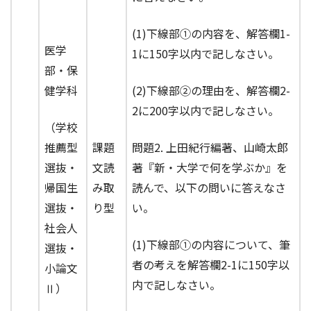
(1)下線部①の内容を、解答欄1-
医学
1に150字以内で記しなさい。
部・保
健学科
(2)下線部②の理由を、解答欄2-
2に200字以内で記しなさい。
（学校
推薦型
課題
問題2. 上田紀行編著、山崎太郎
選抜・
文読
著『新・大学で何を学ぶか』を
帰国生
み取
読んで、以下の問いに答えなさ
選抜・
り型
い。
社会人
(1)下線部①の内容について、筆
選抜・
者の考えを解答欄2-1に150字以
小論文
内で記しなさい。
Ⅱ）