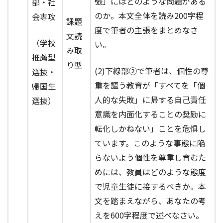
張」にはどのような問題がある
部・社
のか。本文全体を読み200字程
会専攻
課題
度で筆者の主張をまとめなさ
文読
（学校
い。
み取
推薦型
り型
(2)下線部②で筆者は、個性の尊
選抜・
重を謳う教育が「すべてを「個
帰国生
人的な失敗」に帰する自己責任
選抜）
意識を内面化することの奨励に
転化しかねない」ことを危惧し
ています。このような事態に陥
らないよう個性を尊重し育むた
めには、教員はどのような態度
で児童生徒に接するべきか。本
文を踏まえながら、あなたの考
えを600字程度で述べなさい。