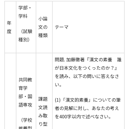
学部・
学科
小論
年
文の
テーマ
度
（試験
種類
種別）
問題. 加藤徹著『漢文の素養 誰
が日本文化をつくったのか？』
を読み、以下の問いに答えなさ
共同教
い。
育学
部・国
課題
(1)「漢文的素養」についての筆
語専攻
文読
者の見解に対し、あなたの考え
み取
を400字以内で述べなさい。
（学校
り型
推薦型