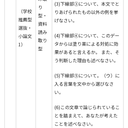
(3)下線部③について、本文でと
り
（学校
りあげられたもの以外の例を挙
型・
推薦型
げなさい。
資料
選抜・
読み
(4)下線部④について、このデー
小論文
取り
タからは塗り薬による対処に効
1）
型
果があると言えるか。 また、そ
う判断した理由も述べなさい。
(5)下線部⑤について。（ウ）に
入る言葉を文中から選びなさ
い。
(6)この文章で論じられているこ
とを踏まえて、あなたが考えた
ことを述べなさい。