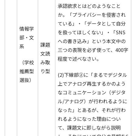
承認欲求とはどのようなこと
か。「プライバシーを侵害され
ている」・「データとして自分
情報学
を扱ってほしくない」・「SNS
部・文
への書き込み」という本文中の
課題
系
三つの表現を必ず使って、400字
文読
程度で述べなさい。
（学校
み取
推薦型
り型
(2)下線部②に「まるでデジタル
選抜）
上でアナログ再生するかのよう
なコミュニケーション（デジタ
ル/アナログ）が行われるように
なった」とあるが、それが行わ
れるようになった理由につい
て、課題文に即しながら説明