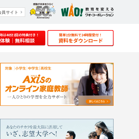
会員サイト
時は40分2回の特典付き！
簡単1分無料で24時間受付！
体験
｜無料相談
資料をダウンロード