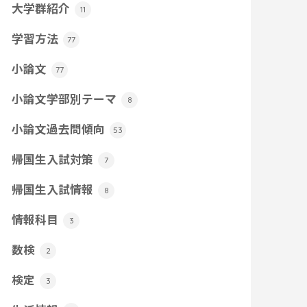
大学群紹介
11
学習方法
77
小論文
77
小論文学部別テーマ
8
小論文過去問傾向
53
帰国生入試対策
7
帰国生入試情報
8
情報科目
3
数検
2
検定
3