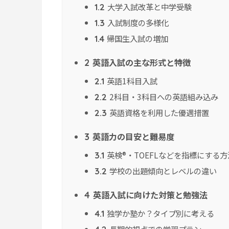
大学入試改革と中学受験
1.2
入試制度の多様化
1.3
帰国生入試の増加
1.4
英語入試の主な形式と特徴
2
英語1科目入試
2.1
2科目・3科目への英語組み込み
2.2
英語資格を利用した優遇措置
2.3
英語力の目安と難易度
3
英検®・TOEFLなどを指標にする方
3.1
学校の出題傾向とレベルの違い
3.2
英語入試に向けた対策と勉強法
4
独学か塾か？タイプ別に考える
4.1