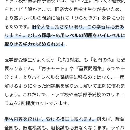
トップ校や医学部予備校では、高1・2生に旧帝大の過去問
をときどき解かせます。旧帝大を目指す生徒が多いため、
より高いレベルの問題に触れて「ひらめき方」を身につけ
るためです。
旧帝大を目指さない限り、この学習は必要あ
りません。
むしろ標準～応用レベルの問題をハイレベルに
取りきる学力が求められます
。
医学部受験生がよく使う『1対1対応』も『名門の森』も必
要ありません。『青チャート』や『重要問題集』までで十
分です。よりハイレベルな問題集に移るのではなく、一度
解けるようになった問題集を繰り返し解いて正解に慣れま
しょう。これだけで、トップ校や医学部予備校のカリキュ
ラムを3割程度カットできます。
学習内容を絞れば、受ける模試も絞れます。
例えば、駿台
全国も、医進模試も、冠模試も必要なくなります。ライバ