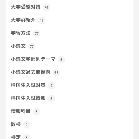
大学受験対策
74
大学群紹介
11
学習方法
77
小論文
77
小論文学部別テーマ
8
小論文過去問傾向
53
帰国生入試対策
7
帰国生入試情報
8
情報科目
3
数検
2
検定
3