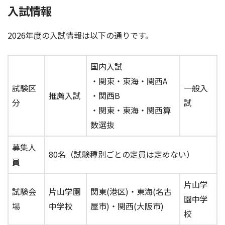
入試情報
2026年度の入試情報は以下の通りです。
国内入試
・関東・東海・関西A
試験区
一般入
推薦入試
・関西B
分
試
・関東・東海・関西算
数選抜
募集人
80名（試験種別ごとの定員は定めない）
員
片山学
試験会
片山学園
関東(港区)・東海(名古
園中学
場
中学校
屋市)・関西(大阪市)
校