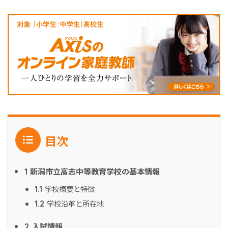
目次
新潟市立高志中等教育学校の基本情報
1
学校概要と特徴
1.1
学校沿革と所在地
1.2
入試情報
2