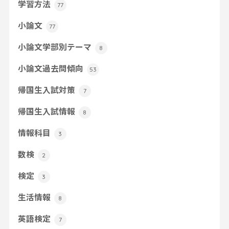
学習方法
77
小論文
77
小論文学部別テーマ
8
小論文過去問傾向
53
帰国生入試対策
7
帰国生入試情報
8
情報科目
3
数検
2
検定
3
生活情報
8
英語検定
7