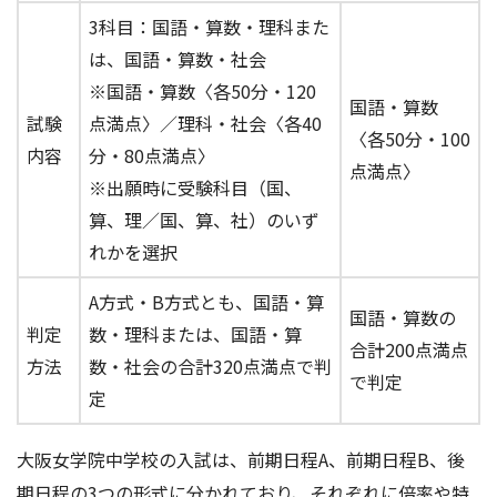
3科目：国語・算数・理科また
は、国語・算数・社会
※国語・算数〈各50分・120
国語・算数
試験
点満点〉／理科・社会〈各40
〈各50分・100
内容
分・80点満点〉
点満点〉
※出願時に受験科目（国、
算、理／国、算、社）のいず
れかを選択
A方式・B方式とも、国語・算
国語・算数の
判定
数・理科または、国語・算
合計200点満点
方法
数・社会の合計320点満点で判
で判定
定
大阪女学院中学校の入試は、前期日程A、前期日程B、後
期日程の3つの形式に分かれており、それぞれに倍率や特