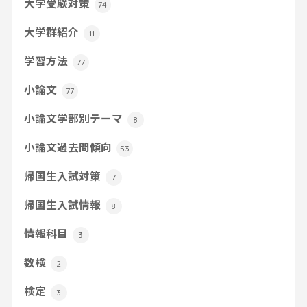
大学受験対策
74
大学群紹介
11
学習方法
77
小論文
77
小論文学部別テーマ
8
小論文過去問傾向
53
帰国生入試対策
7
帰国生入試情報
8
情報科目
3
数検
2
検定
3