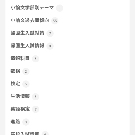
小論文学部別テーマ
8
小論文過去問傾向
53
帰国生入試対策
7
帰国生入試情報
8
情報科目
3
数検
2
検定
3
生活情報
8
英語検定
7
進路
9
高校入試情報
6