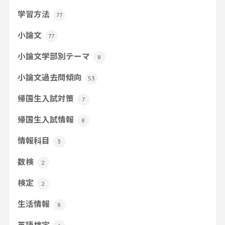
学習方法
77
小論文
77
小論文学部別テーマ
8
小論文過去問傾向
53
帰国生入試対策
7
帰国生入試情報
8
情報科目
3
数検
2
検定
2
生活情報
8
英語検定