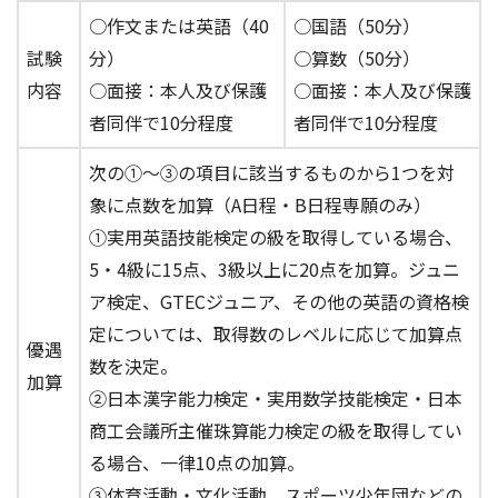
○作文または英語（40
○国語（50分）
試験
分）
○算数（50分）
内容
○面接：本人及び保護
○面接：本人及び保護
者同伴で10分程度
者同伴で10分程度
次の①〜③の項目に該当するものから1つを対
象に点数を加算（A日程・B日程専願のみ）
①実用英語技能検定の級を取得している場合、
5・4級に15点、3級以上に20点を加算。ジュニ
ア検定、GTECジュニア、その他の英語の資格検
定については、取得数のレベルに応じて加算点
優遇
数を決定。
加算
②日本漢字能力検定・実用数学技能検定・日本
商工会議所主催珠算能力検定の級を取得してい
る場合、一律10点の加算。
③体育活動・文化活動、スポーツ少年団などの