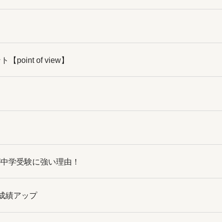
int of view】
が中学受験に強い理由！
成績アップ