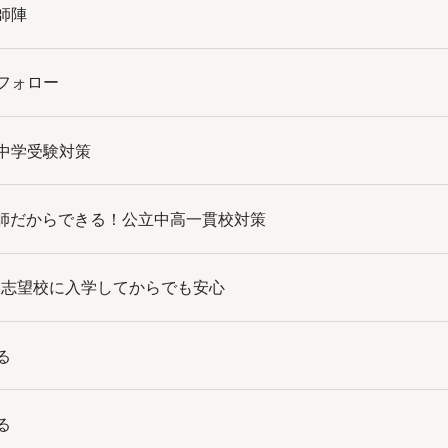
師陣
フォロー
中学受験対策
教師だからできる！公立中高一貫校対策
師は志望校に入学してからでも安心
る
る