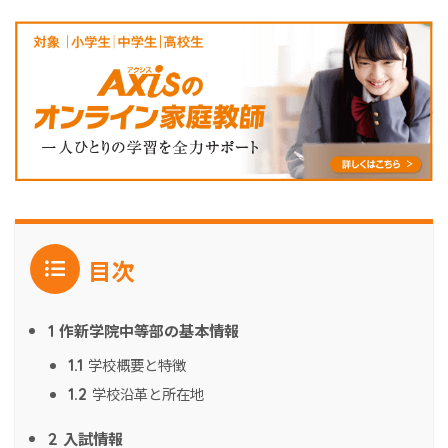
目次
作新学院中等部の基本情報
1
学校概要と特徴
1.1
学校沿革と所在地
1.2
入試情報
2