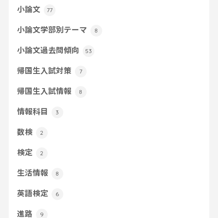
小論文
77
小論文学部別テーマ
8
小論文過去問傾向
53
帰国生入試対策
7
帰国生入試情報
8
情報科目
3
数検
2
検定
2
生活情報
8
英語検定
6
進路
9