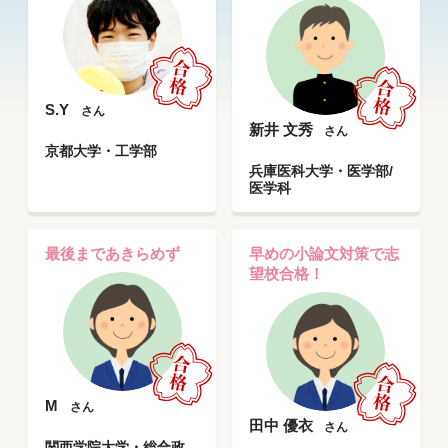
S.Y
さん
新井 文秀
さん
京都大学・工学部
兵庫医科大学・医学部/
医学科
最後まであきらめず
早めの小論文対策で志
望校合格！
M
さん
田中 優衣
さん
関西学院大学・総合政