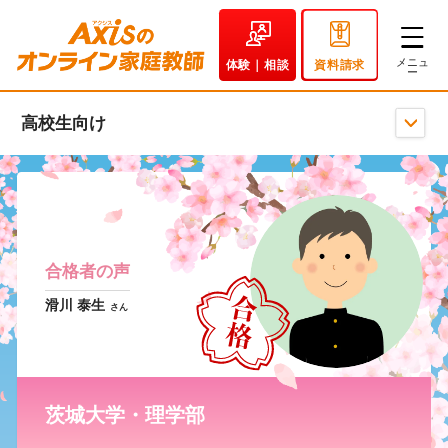
体験｜相談
資料請求
高校生向け
合格者の声
滑川 泰生
さん
茨城大学・理学部