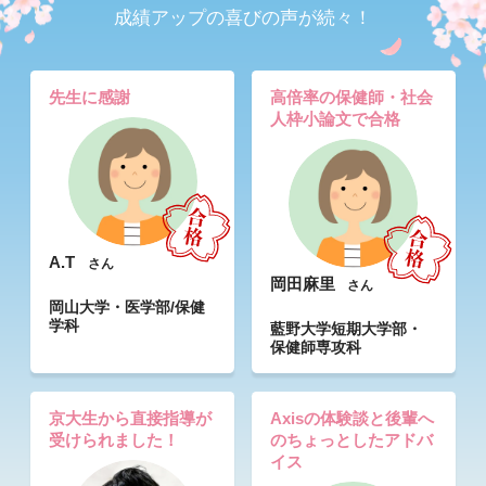
成績アップの喜びの声が続々！
先生に感謝
高倍率の保健師・社会
人枠小論文で合格
A.T
さん
岡田麻里
さん
岡山大学・医学部/保健
学科
藍野大学短期大学部・
保健師専攻科
京大生から直接指導が
Axisの体験談と後輩へ
受けられました！
のちょっとしたアドバ
イス