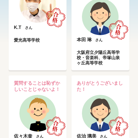
K.T
さん
本田 琳
愛光高等学校
さん
大阪府立夕陽丘高等学
校・音楽科、帝塚山泉
ヶ丘高等学校
質問することは恥ずか
ありがとうございまし
しいことじゃないよ！
た！
佐々木奎
佐治 璃美
さん
さん