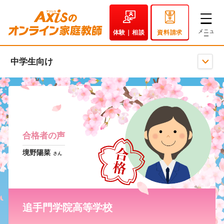
体験｜相談
資料請求
中学生向け
合格者の声
境野陽菜
さん
追手門学院高等学校