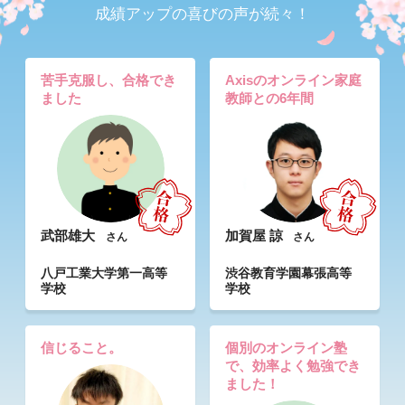
成績アップの喜びの声が続々！
苦手克服し、合格でき
Axisのオンライン家庭
ました
教師との6年間
武部雄大
加賀屋 諒
さん
さん
八戸工業大学第一高等
渋谷教育学園幕張高等
学校
学校
信じること。
個別のオンライン塾
で、効率よく勉強でき
ました！