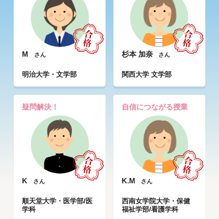
M
杉本 加奈
さん
さん
明治大学・文学部
関西大学 文学部
疑問解決！
自信につながる授業
K
K.M
さん
さん
順天堂大学・医学部/医
西南女学院大学・保健
学科
福祉学部/看護学科