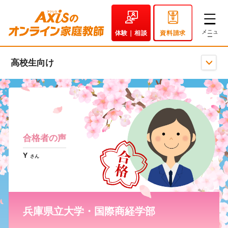
体験｜相談
資料請求
高校生向け
合格者の声
Y
さん
兵庫県立大学・国際商経学部