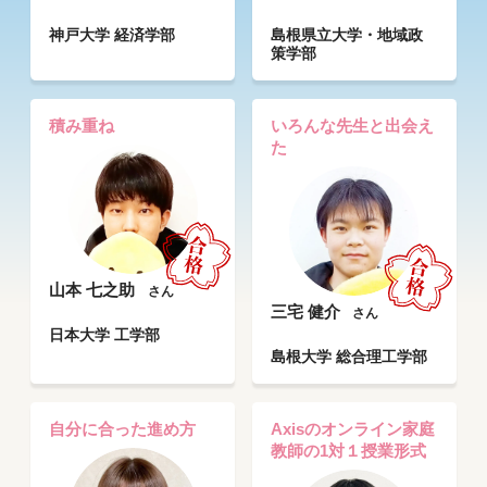
神戸大学 経済学部
島根県立大学・地域政
策学部
積み重ね
いろんな先生と出会え
た
山本 七之助
さん
三宅 健介
さん
日本大学 工学部
島根大学 総合理工学部
自分に合った進め方
Axisのオンライン家庭
教師の1対１授業形式