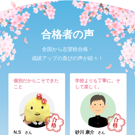
合格者の声
全国から志望校合格・
成績アップの喜びの声が続々！
個別だからこそできた
学校よりも丁寧に。そ
こと
して楽しく。
N.S
砂川 康介
さん
さん