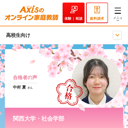
体験｜相談
資料請求
高校生向け
合格者の声
中村 夏
さん
関西大学・社会学部