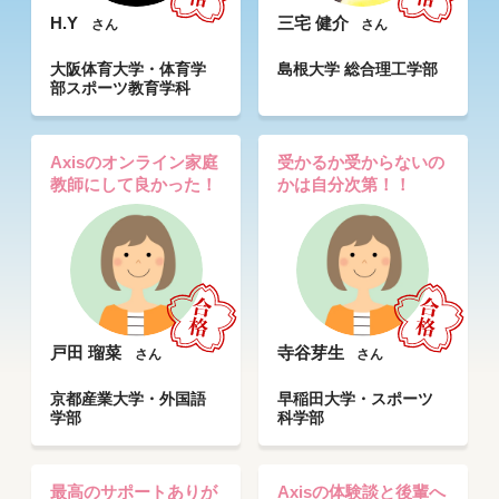
H.Y
三宅 健介
さん
さん
大阪体育大学・体育学
島根大学 総合理工学部
部スポーツ教育学科
Axisのオンライン家庭
受かるか受からないの
教師にして良かった！
かは自分次第！！
戸田 瑠菜
寺谷芽生
さん
さん
京都産業大学・外国語
早稲田大学・スポーツ
学部
科学部
最高のサポートありが
Axisの体験談と後輩へ