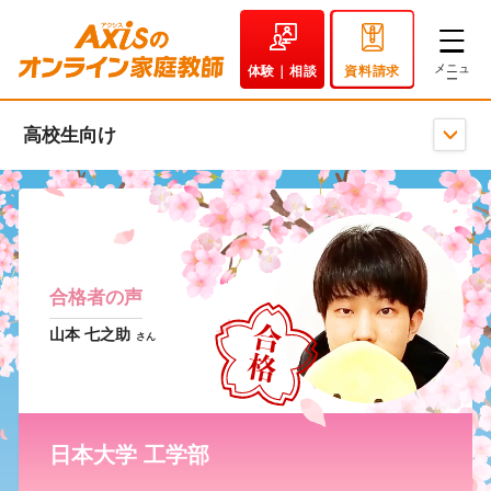
体験｜相談
資料請求
高校生向け
合格者の声
山本 七之助
さん
日本大学 工学部