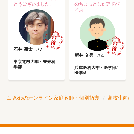
とうございました。
のちょっとしたアドバ
イス
石井 颯太
さん
新井 文秀
さん
東京電機大学・未来科
学部
兵庫医科大学・医学部/
医学科
Axisのオンライン家庭教師・個別指導
高校生向け