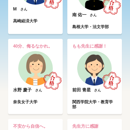
M
さん
南 佑一
さん
高崎経済大学
島根大学・法文学部
40分、侮るなかれ。
もも先生に感謝！
水野 慶子
前田 青星
さん
さん
奈良女子大学
関西学院大学・教育学
部
不安から自信へ。
先生方に感謝