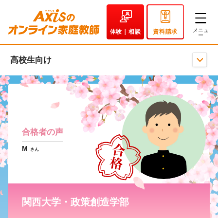
体験｜相談
資料請求
高校生向け
合格者の声
M
さん
関西大学・政策創造学部