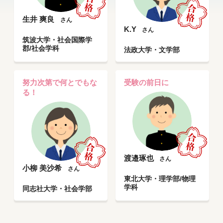
生井 爽良
さん
K.Y
さん
筑波大学・社会国際学
郡/社会学科
法政大学・文学部
努力次第で何とでもな
受験の前日に
る！
渡邉琢也
さん
小柳 美沙希
さん
東北大学・理学部/物理
学科
同志社大学・社会学部