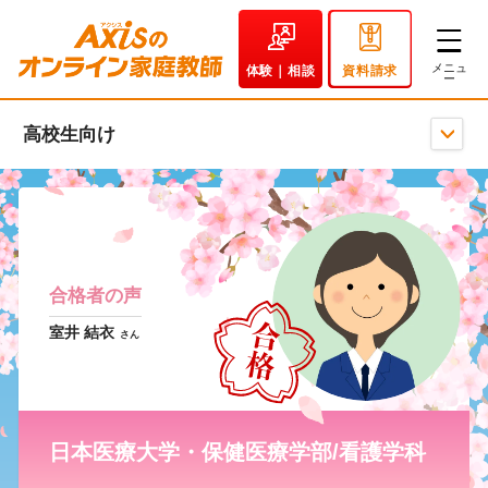
体験｜相談
資料請求
高校生向け
合格者の声
室井 結衣
さん
日本医療大学・保健医療学部/看護学科