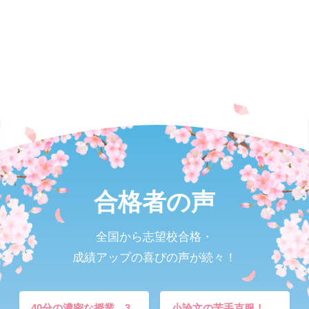
合格者の声
全国から志望校合格・
成績アップの喜びの声が続々！
40分の濃密な授業。3
小論文の苦手克服！