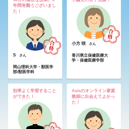
年間有難うございまし
た！
小方 咲
さん
S
香川県立保健医療大
さん
学・保健医療学部
岡山理科大学・獣医学
部/獣医学科
効率よく学習すること
Axisのオンライン家庭
ができた！
教師に出会えてよかっ
た！