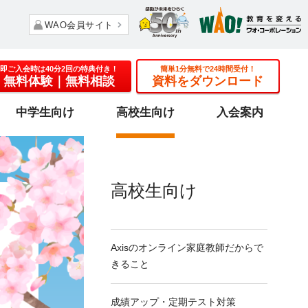
WAO会員サイト
即ご入会時は40分2回の特典付き！
簡単1分無料で24時間受付！
無料体験
｜無料相談
資料をダウンロード
中学生向け
高校生向け
入会案内
高校生向け
Axisのオンライン家庭教師だからで
きること
成績アップ・
定期テスト対策