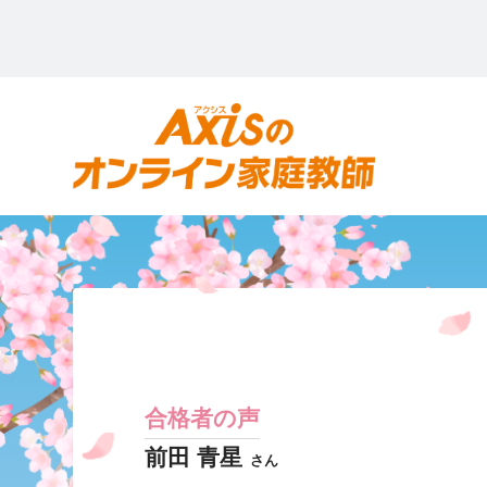
合格者の声
前田 青星
さん