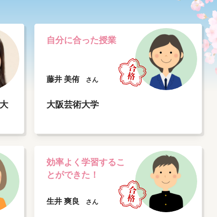
自分に合った授業
藤井 美侑
さん
大
大阪芸術大学
効率よく学習するこ
とができた！
生井 爽良
さん