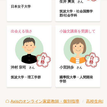
生井 爽良
さん
日本女子大学
筑波大学・社会国際学
郡/社会学科
出会える強さ
小論文講座を受講して
沖村 宗司
小宮詩歩
さん
さん
筑波大学・理工学群
國學院大學・人間開発
学部
Axisのオンライン家庭教師・個別指導
高校生向け