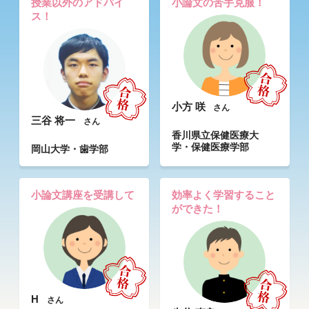
授業以外のアドバイ
小論文の苦手克服！
ス！
小方 咲
さん
三谷 将一
さん
香川県立保健医療大
学・保健医療学部
岡山大学・歯学部
小論文講座を受講して
効率よく学習すること
ができた！
H
さん