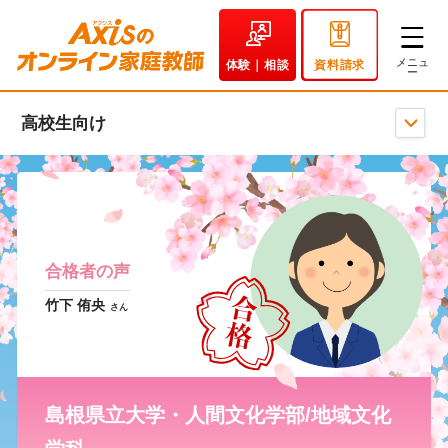
体験｜相談
資料請求
高校生向け
合格者の声
竹下 侑央
さん
島根県立大学・人間文化学部/地域文化