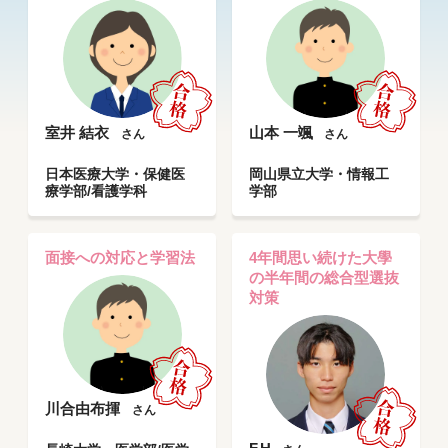
室井 結衣
山本 一颯
さん
さん
日本医療大学・保健医
岡山県立大学・情報工
療学部/看護学科
学部
面接への対応と学習法
4年間思い続けた大學
の半年間の総合型選抜
対策
川合由布揮
さん