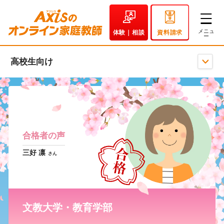
体験｜相談
資料請求
高校生向け
合格者の声
三好 凛
さん
文教大学・教育学部