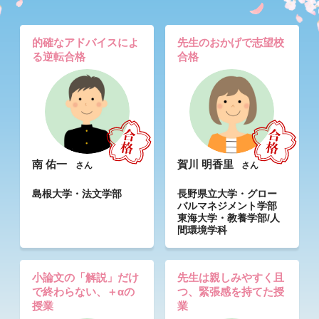
的確なアドバイスによ
先生のおかげで志望校
る逆転合格
合格
南 佑一
賀川 明香里
さん
さん
島根大学・法文学部
長野県立大学・グロー
バルマネジメント学部
東海大学・教養学部/人
間環境学科
小論文の「解説」だけ
先生は親しみやすく且
で終わらない、＋αの
つ、緊張感を持てた授
授業
業