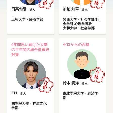
日髙旬陽
加納 知華
さん
さん
上智大学・経済学部
関西大学・社会学部/社
会学科 心理学専攻
大和大学・社会学部
4年間思い続けた大學
ゼロからの合格
の半年間の総合型選抜
対策
鈴木 貴洋
さん
F.H
東北学院大学・経済学
さん
部
國學院大學・神道文化
学部