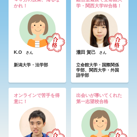
かれ！
学・関西大学W合格！
K.O
瀧田 賀己
さん
さん
新潟大学・法学部
立命館大学・国際関係
学部、関西大学・外国
語学部
オンラインで苦手を得
出会いが導いてくれた
意に！
第一志望校合格