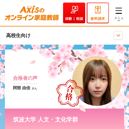
体験｜相談
資料請求
高校生向け
合格者の声
阿部 由佳
さん
筑波大学 人文・文化学群