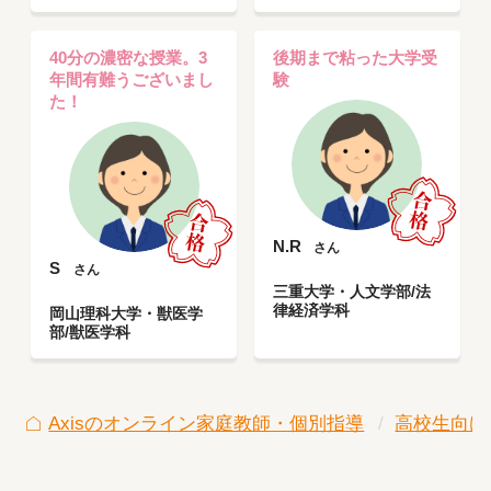
40分の濃密な授業。3
後期まで粘った大学受
年間有難うございまし
験
た！
N.R
さん
S
さん
三重大学・人文学部/法
律経済学科
岡山理科大学・獣医学
部/獣医学科
Axisのオンライン家庭教師・個別指導
高校生向け