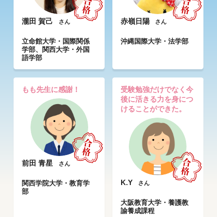
瀧田 賀己
赤嶺日陽
さん
さん
立命館大学・国際関係
沖縄国際大学・法学部
学部、関西大学・外国
語学部
もも先生に感謝！
受験勉強だけでなく今
後に活きる力を身につ
けることができた。
前田 青星
さん
K.Y
関西学院大学・教育学
さん
部
大阪教育大学・養護教
諭養成課程