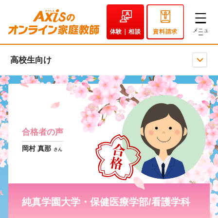
体験｜相談
資料請求
高校生向け
合格者の声
岡村 真那
さん
純真学園大学・保健医療学部/看護学科