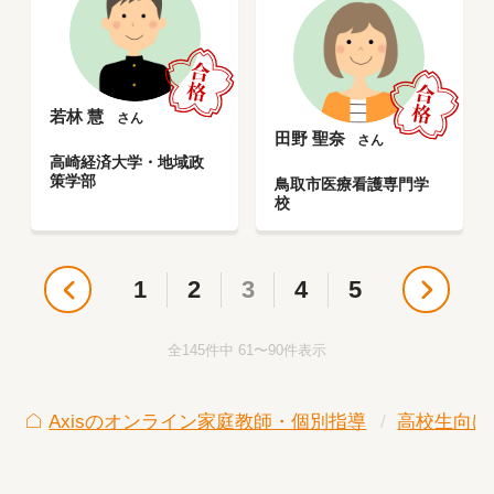
若林 慧
さん
田野 聖奈
さん
高崎経済大学・地域政
策学部
鳥取市医療看護専門学
校
1
2
3
4
5
全145件中 61〜90件表示
Axisのオンライン家庭教師・個別指導
高校生向け