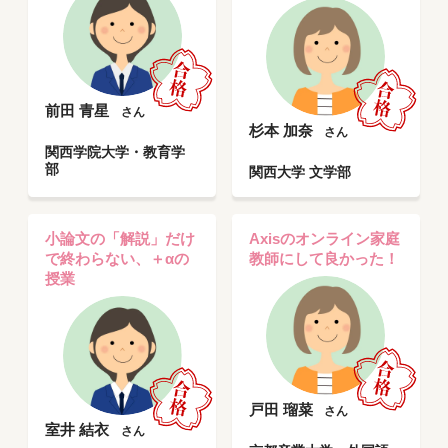
前田 青星
さん
杉本 加奈
さん
関西学院大学・教育学
部
関西大学 文学部
小論文の「解説」だけ
Axisのオンライン家庭
で終わらない、＋αの
教師にして良かった！
授業
戸田 瑠菜
さん
室井 結衣
さん