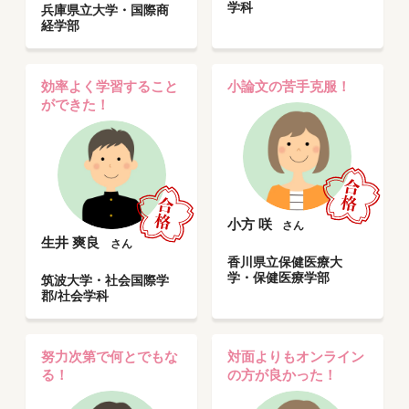
学科
兵庫県立大学・国際商
経学部
効率よく学習すること
小論文の苦手克服！
ができた！
小方 咲
さん
生井 爽良
さん
香川県立保健医療大
学・保健医療学部
筑波大学・社会国際学
郡/社会学科
努力次第で何とでもな
対面よりもオンライン
る！
の方が良かった！