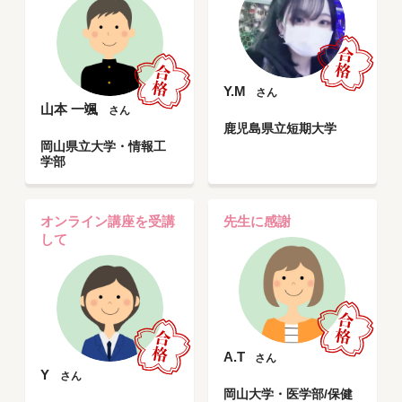
Y.M
さん
山本 一颯
さん
鹿児島県立短期大学
岡山県立大学・情報工
学部
オンライン講座を受講
先生に感謝
して
A.T
さん
Y
さん
岡山大学・医学部/保健