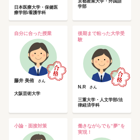
京都産業大学・外国語
学部
日本医療大学・保健医
療学部/看護学科
自分に合った授業
後期まで粘った大学受
験
藤井 美侑
さん
N.R
さん
大阪芸術大学
三重大学・人文学部/法
律経済学科
小論・面接対策
働きながらでも“夢”を
実現！