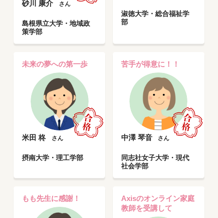
砂川 康介
さん
淑徳大学・総合福祉学
部
島根県立大学・地域政
策学部
未来の夢への第一歩
苦手が得意に！！
米田 柊
中澤 琴音
さん
さん
摂南大学・理工学部
同志社女子大学・現代
社会学部
もも先生に感謝！
Axisのオンライン家庭
教師を受講して