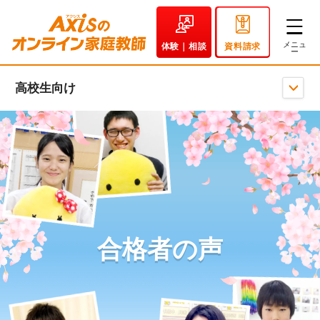
体験｜相談
資料請求
高校生向け
合格者の声
｜
高