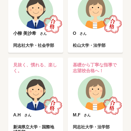
小柳 美沙希
O
さん
さん
同志社大学・社会学部
松山大学・法学部
見抜く、慣れる、楽し
基礎から丁寧な指導で
く。
志望校合格へ！
A.H
M.F
さん
さん
新潟県立大学・国際地
同志社大学・法学部