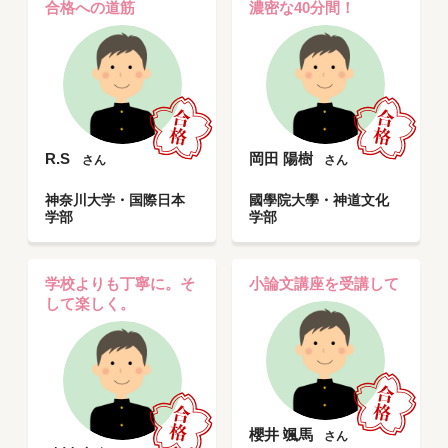
合格への道筋
濃密な40分間！
R.S
岡田 陽樹
さん
さん
神奈川大学・国際日本
國學院大學・神道文化
学部
学部
学校よりも丁寧に。そ
小論文講座を受講して
して楽しく。
櫻井 颯馬
さん