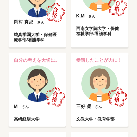
K.M
さん
岡村 真那
さん
西南女学院大学・保健
福祉学部/看護学科
純真学園大学・保健医
療学部/看護学科
自分の考えを大切に。
受講したことが力に！
M
三好 凛
さん
さん
高崎経済大学
文教大学・教育学部