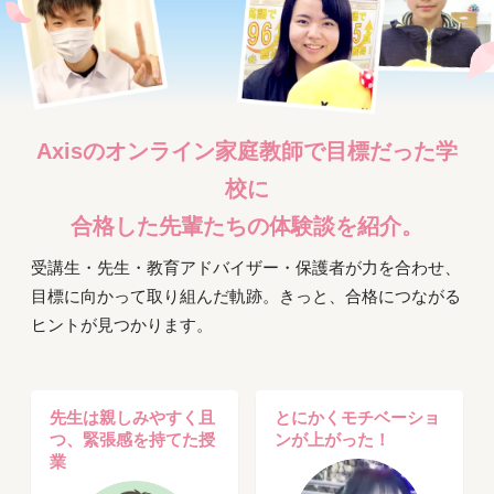
校
生
向
Axisのオンライン家庭教師で目標だった学
校に
け
合格した
先輩たちの体験談を紹介。
受講生・先生・教育アドバイザー・保護者が力を合わせ、
目標に向かって取り組んだ軌跡。きっと、合格につながる
ヒントが見つかります。
先生は親しみやすく且
とにかくモチベーショ
つ、緊張感を持てた授
ンが上がった！
業